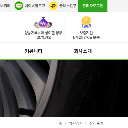
이버카페
네이버블로그
플러스친구
관리자로그인
성능기록부와 상이할 경우
보증기간
100%환불
6개월1만km 보증
커뮤니티
회사소개
홈
차량검사
상세보기