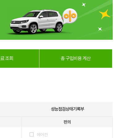
료 조회
총 구입비용 계산
성능점검상태기록부
편의
에어컨