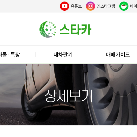
유튜브
인스타그램
네
화물 · 특장
내차팔기
매매가이드
상세보기