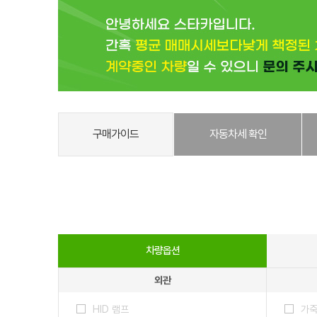
구매가이드
자동차세 확인
차량옵션
외관
HID 램프
가