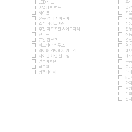
LED 램프
우
어댑티브 램프
열선
하이빔
직
전동 접이 사이드미러
가
열선 사이드미러
전동
후진 각도조절 사이드미러
전동
썬루프
전동
듀얼 썬루프
열선
파노라마 썬루프
열선
와이퍼 결빙방지 윈드실드
메모
자외선 차단 윈드실드
메모
알루미늄휠
통풍
크롬휠
통풍
광폭타이어
안
EC
하이
후
풋파
전자