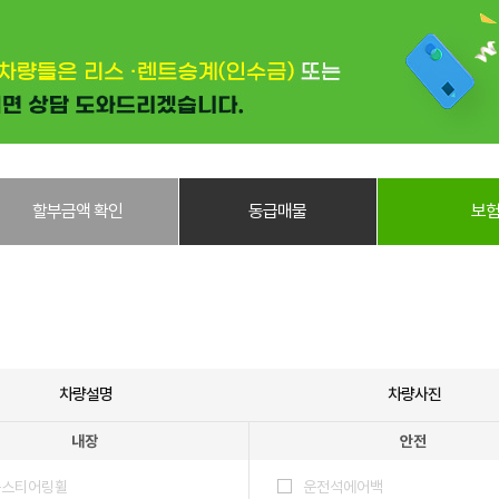
할부금액 확인
동급매물
보험
차량설명
차량사진
내장
안전
죽스티어링휠
운전석에어백