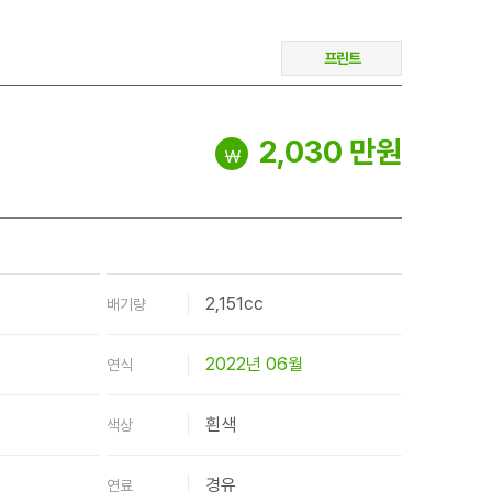
프린트
2,030 만원
￦
2,151cc
배기량
2022년 06월
연식
흰색
색상
경유
연료