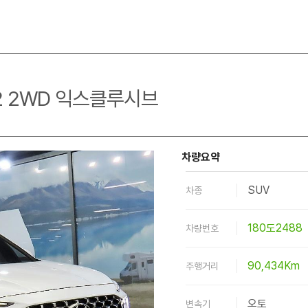
.2 2WD 익스클루시브
차량요약
SUV
차종
180도2488
차량번호
90,434Km
주행거리
오토
변속기