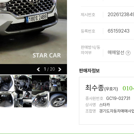
202612384
제시번호
65159243
등록번호
판매방식/동
매매알선
의여부
1
/ 20
판매자정보
최수종
010
(우호기)
종사원번호
GC19-02731
상사명
스타카
조합명
경기도자동차매매사