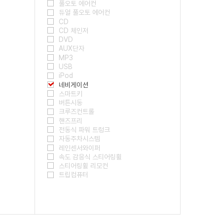
풀오토 에어컨
듀얼 풀오토 에어컨
CD
CD 체인저
DVD
AUX단자
MP3
USB
iPod
네비게이션
스마트키
버튼시동
크루즈컨트롤
핸즈프리
전동식 파워 트렁크
자동주차시스템
레인센서와이퍼
속도 감응식 스티어링휠
스티어링휠 리모컨
트립컴퓨터